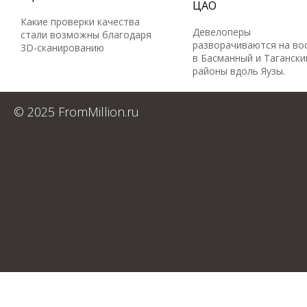
ЦАО
Какие проверки качества
Девелоперы
стали возможны благодаря
разворачиваются на во
3D-сканированию
в Басманный и Тагански
районы вдоль Яузы.
© 2025 FromMillion.ru