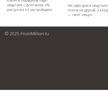
ключ» в обширном парк-
квартале с фонтаном. 0%
Ни один дом в квартале
рассрочка от застройщика
похож на другой, у каж
— своё «лицо».
© 2025 FromMillion.ru