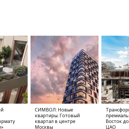
ей
СИМВОЛ: Новые
Трансфор
квартиры. Готовый
премиаль
ормату
квартал в центре
Восток до
е»
Москвы
ЦАО