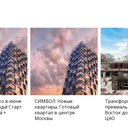
о в июне
СИМВОЛ: Новые
Трансфор
да! Старт
квартиры. Готовый
премиаль
а +
квартал в центре
Восток до
Москвы
ЦАО