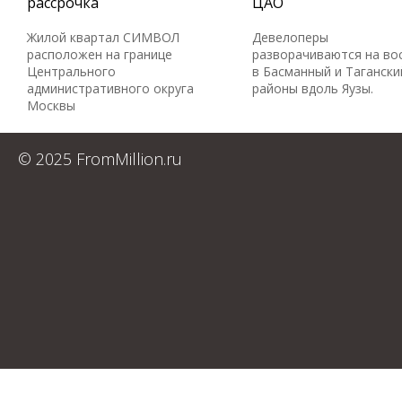
рассрочка
ЦАО
Жилой квартал СИМВОЛ
Девелоперы
расположен на границе
разворачиваются на во
Центрального
в Басманный и Тагански
административного округа
районы вдоль Яузы.
Москвы
© 2025 FromMillion.ru