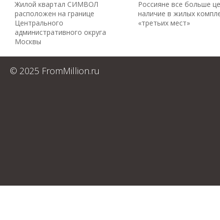
Жилой квартал СИМВОЛ
Россияне все больше ц
расположен на границе
наличие в жилых компл
Центрального
«третьих мест»
административного округа
Москвы
© 2025 FromMillion.ru