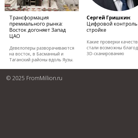
Трансформация
Сергей Гришкин
:
премиального рынка:
Цифровой контроль
Восток догоняет Запад
стройке
ЦАО
Какие проверки качеств
стали возможны благо
Девелоперы разворачиваются
3D-сканированию
на восток, в Басманный и
Таганский районы вдоль Яузы.
© 2025 FromMillion.ru