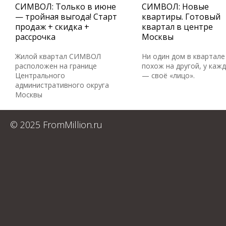
СИМВОЛ: Только в июне
СИМВОЛ: Новые
— тройная выгода! Старт
квартиры. Готовый
продаж + скидка +
квартал в центре
рассрочка
Москвы
Жилой квартал СИМВОЛ
Ни один дом в квартале
расположен на границе
похож на другой, у каж
Центрального
— своё «лицо».
административного округа
Москвы
© 2025 FromMillion.ru